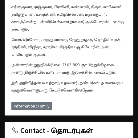
சதீஸ்குமார், ராஜ்குமார், ரோகினி, கண்ணகி, கிருஸ்ணவேணி,
தமிழ்குமரன், உசாந்தினி, தமிழ்செல்வன், மதனகுமார்,
காலஞ்சென்ற பன்னீர்செல்வன்(தாஸன்) ஆகியோரின் பாசமிகு
தாயாரும்,
மோகன்(ரமேஸ்), மருதுவாணர், ரேணுநாதன், ஜெகதீஸ்வரன்,
நந்தினி, விஜிதா, தர்ஷிகா, கீர்த்திகா ஆகியோரின் அன்பு
மாமியாரும் ஆவார்.
அன்னாரின் இறுதிக்கிரியை 23-02-2020 ஞாயிற்றுக்கிழமை
அன்று திருச்சியில் உள்ள அவரது இல்லத்தில் நடைபெறும்.
இவ் அறிவித்தலை உற்றார், உறவினர், நண்பர்கள் அனைவரும்
ஏற்றுக்கொள்ளுமாறு கேட்டுக்கொள்கின்றோம்.
Information : Family
Contact - தொடர்புகள்