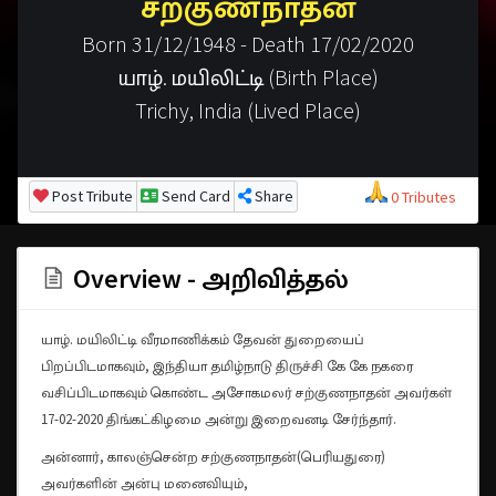
சற்குணநாதன்
Born 31/12/1948 - Death 17/02/2020
யாழ். மயிலிட்டி (Birth Place)
Trichy, India (Lived Place)
Post Tribute
Send Card
Share
0 Tributes
Overview - அறிவித்தல்
யாழ். மயிலிட்டி வீரமாணிக்கம் தேவன் துறையைப்
பிறப்பிடமாகவும், இந்தியா தமிழ்நாடு திருச்சி கே கே நகரை
வசிப்பிடமாகவும் கொண்ட அசோகமலர் சற்குணநாதன் அவர்கள்
17-02-2020 திங்கட்கிழமை அன்று இறைவனடி சேர்ந்தார்.
அன்னார், காலஞ்சென்ற சற்குணநாதன்(பெரியதுரை)
அவர்களின் அன்பு மனைவியும்,