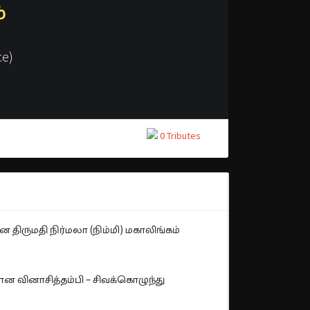
்
e)
0 Tributes
திருமதி நிர்மலா (நிம்மி) மகாலிங்கம்
 வினாசித்தம்பி – சிவக்கொழுந்து