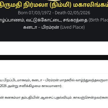
திருமதி நிர்மலா (நிம்மி) மகாலிங்கம
Born 07/03/1972 - Death 02/05/2026
ாழ்ப்பாணம், வட்டுக்கோட்டை, சங்கரத்தை (Birth Plac
கனடா – பிரம்ரன் (Lived Place)
ிறப்பிடமாகவும், கனடா – பிரம்ரன் மாநகரில் வாழ்ந்துவந்தவருமான 
05-2026 அன்று சனிக்கிழமை காலமானார்.
கனகம்மா தம்பதியின் ஆசைப் புதல்வியும். காலஞ்சென்றவர்களான