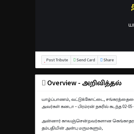
ய
Post Tribute
Send Card
Share
Overview - அறிவித்தல்
யாழ்ப்பாணம், வட்டுக்கோட்டை, சங்கரத்தையை ப
அவர்கள் கனடா – பிரம்ரன் நகரில் கடந்த 02-
அன்னார் காலஞ்சென்றவர்களான கெங்காதரன் 
தம்பதியின் அன்பு மருமகளும்,