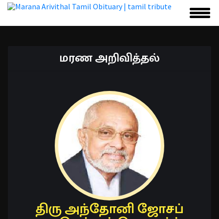
மரண அறிவித்தல்
திரு அந்தோனி ஜோசப்