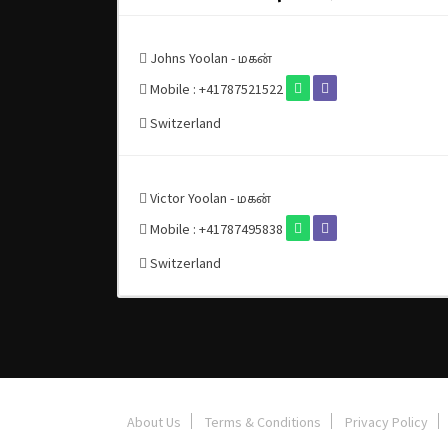
Johns Yoolan - மகன்
Mobile : +41787521522
Switzerland
Victor Yoolan - மகன்
Mobile : +41787495838
Switzerland
About Us
Terms & Conditions
Privacy Policy