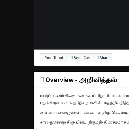
Post Tribute
Send Card
Share
Overview - அறிவித்தல்
யாழ்ப்பாணம் சில்லாலையைப் பிறப்பிடமாகவும் மற்
புதன்கிழமை அன்று இறைவனின் பாதத்தில் நித்த
அன்னார் காலஞ்சென்றவர்களான திரு- செபஸ்டி, தி
காலஞ்சென்ற திரு- பிலிப், திருமதி- திரேசம்மா த